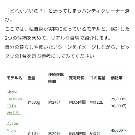
「どれがいいの？」と迷ってしまうハンディクリーナー選
び。
ここでは、私自身が実際に使っているモデルと、検討した
2つの候補を含めて、リアルな目線で紹介します。
自分の暮らしや使いたいシーンをイメージしながら、ピッ
タリの1台を選ぶ参考にしてみてください。
連続運転
モデル名
重量
充電時間
ゴミ容量
価格帯
時間
Shark
EVOPOW
25,000〜
約680g
約24分
約3.5時間
約0.12L
ER EX
30,000円
WV415J
Dyson
Micro
45,000〜
約1.5kg
約20分
約3.5時間
約0.2L