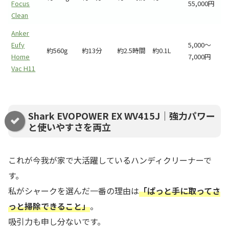
Focus
55,000円
Clean
Anker
Eufy
5,000〜
約560g
約13分
約2.5時間
約0.1L
Home
7,000円
Vac H11
Shark EVOPOWER EX WV415J｜強力パワー
と使いやすさを両立
これが今我が家で大活躍しているハンディクリーナーで
す。
私がシャークを選んだ一番の理由は
「ぱっと手に取ってさ
っと掃除できること」
。
吸引力も申し分ないです。