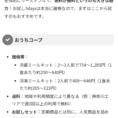
全体的にリーズナブルで、
送料が無料というのも大きな魅
力
！お試し5daysは本当に破格なので、まずはここから試
すのもおすすめです。
おうちコープ
価格帯
：
冷蔵ミールキット：2～3人前で754〜1,285円（1
食あたり約250〜640円）
冷凍ミールキット：2人前で409〜646円（1食あ
たり約205〜323円）
送料
：地域や利用頻度により異なる（例：神奈川エ
リアで週3回以上の利用で無料）
お試しセット
：定期商品とは別に、人気商品を詰め