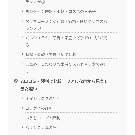
ランスが◎
ヨシケイ：時短・柔軟・コスパの三拍子
おうちコープ：安定感・価格・使いやすさのバ
ランス派
パルシステム：子育て家庭の“気づかい力”が光
る
特徴・柔軟さをまとめて比較
まとめ：こだわりも生活リズムも合うかで選ぼ
う
7.口コミ・評判で比較！リアルな声から見えて
きた違い
オイシックスの評判
ヨシケイの評判
おうちコープの評判
パルシステムの評判