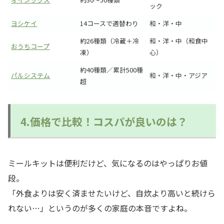
ック
ヨシケイ
14コースで週替わり
和・洋・中
約26種類（冷蔵＋冷
和・洋・中（和食中
おうちコープ
凍）
心）
約40種類／累計500種
パルシステム
和・洋・中・アジア
超
4.価格で比較！コスパが良いのは？
ミールキットは便利だけど、気になるのはやっぱりお値
段。
「外食よりは安く済ませたいけど、自炊より高いと続けら
れない…」というのが多くの家庭の本音ですよね。