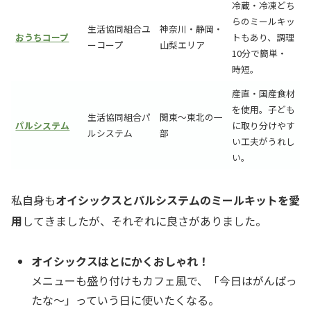
冷蔵・冷凍どち
らのミールキッ
生活協同組合ユ
神奈川・静岡・
おうちコープ
トもあり、調理
ーコープ
山梨エリア
10分で簡単・
時短。
産直・国産食材
を使用。子ども
生活協同組合パ
関東〜東北の一
パルシステム
に取り分けやす
ルシステム
部
い工夫がうれし
い。
私自身も
オイシックスとパルシステムのミールキットを愛
用
してきましたが、それぞれに良さがありました。
オイシックスはとにかくおしゃれ！
メニューも盛り付けもカフェ風で、「今日はがんばっ
たな〜」っていう日に使いたくなる。