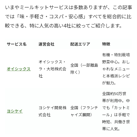
いまやミールキットサービスは多数ありますが、この記事
では「味・手軽さ・コスパ・安心感」すべてを総合的に比
較できる、特に人気の高い4社に絞ってご紹介します。
サービス名
運営会社
配送エリア
特徴
有機・特別栽培
オイシックス・
野菜中心。おし
全国（一部離島
オイシックス
ラ・大地株式会
ゃれなメニュー
除く）
社
と本格派レシピ
が魅力。
全国約50万世
帯が利用中。中
ヨシケイ開発株
全国（フランチ
でも「カットミ
ヨシケイ
式会社
ャイズ展開）
ール」は手軽で
時短、共働き世
帯に人気。