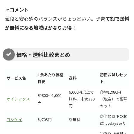
📌
コメント
値段と安心感のバランスがちょうどいい。
子育て割で送料
が無料になる地域はかなりお得
！
価格・送料比較まとめ
1食あたり価格
初回お試しセッ
サービス名
送料
目安
ト
6,000円以上で
◎約1,980円
約800〜1,000
オイシックス
無料／未満330
（税込）で豪華
円
円
セット
◎半額以下のお
ヨシケイ
約705円
◎無料
試し5daysあり
◯あり（送料・