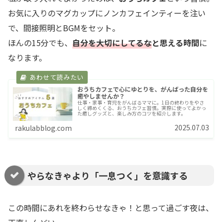
お気に入りのマグカップにノンカフェインティーを注い
で、間接照明とBGMをセット。
ほんの15分でも、
自分を大切にしてるな
と思える時間
に
なります。
おうちカフェで心にゆとりを、がんばった自分を
癒やしませんか？
仕事・家事・育児をがんばるママに。1日の終わりをやさ
しく締めくくる、おうちカフェ習慣。実際に使ってよかっ
た癒しグッズと、楽しみ方のコツを紹介します。
2025.07.03
rakulabblog.com
やらなきゃより「一息つく」を意識する
この時間にあれを終わらせなきゃ！と思って過ごす夜は、