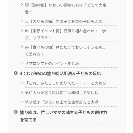
🐱【動物編】かわいい動物たちは子どもの大定
番！
🚗【のりもの編】男の子にも女の子にも人気！
🎃【季節イベント編】行事と組み合わせて「学
び」もプラス！
🍩【食べもの編】見ただけでおいしそう＆楽し
く塗れる！
📌プロンプトのポイントまとめ
4：わが家のAI塗り絵活用法＆子どもの反応
「これ、あたらしいぬりえだー！！」と大喜び
気に入った塗り絵は何回も印刷して楽しむ
塗り絵は「遊び」以上の価値があると実感
塗り絵は、忙しいママの味方＆子どもの創作力
を育てる